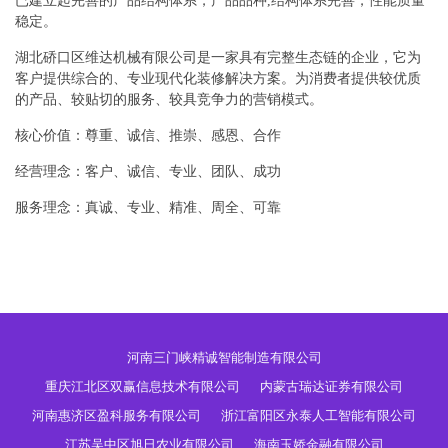
已建立起完善的产品结构体系，产品品种,结构体系完善，性能质量
稳定。
湖北硚口区维达机械有限公司是一家具有完整生态链的企业，它为
客户提供综合的、专业现代化装修解决方案。为消费者提供较优质
的产品、较贴切的服务、较具竞争力的营销模式。
核心价值：尊重、诚信、推崇、感恩、合作
经营理念：客户、诚信、专业、团队、成功
服务理念：真诚、专业、精准、周全、可靠
河南三门峡精诚智能制造有限公司
重庆江北区双赢信息技术有限公司
内蒙古瑞达证券有限公司
河南惠济区盈科服务有限公司
浙江富阳区永泰人工智能有限公司
江苏吴中区旭日农业有限公司
海南玉娇金融有限公司